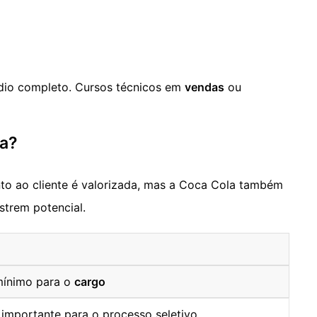
dio completo. Cursos técnicos em
vendas
ou
ia?
o ao cliente é valorizada, mas a Coca Cola também
trem potencial.
mínimo para o
cargo
l importante para o processo seletivo