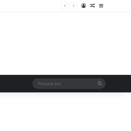
Entrar
Artigo aleatório
Barra Latera
Procurar
por