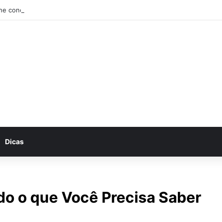
he conosco: Vagas abertas na Petrobras
Dicas
do o que Você Precisa Saber