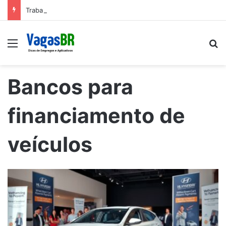
Trabalhe conosco: Vagas abertas na Petrobras
Menu
P
Bancos para
financiamento de
veículos