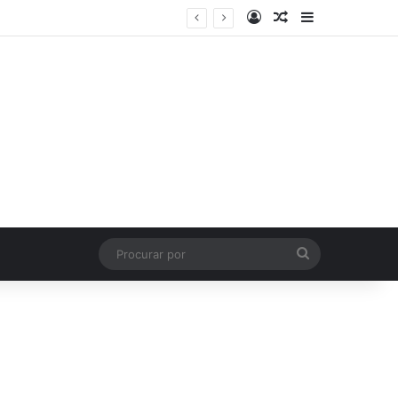
Entrar
Artigo aleatório
Barra Latera
Procurar
por