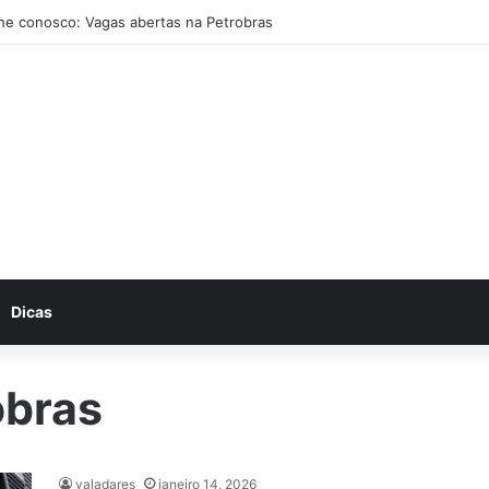
he conosco: Vagas abertas na Petrobras
Dicas
obras
valadares
janeiro 14, 2026