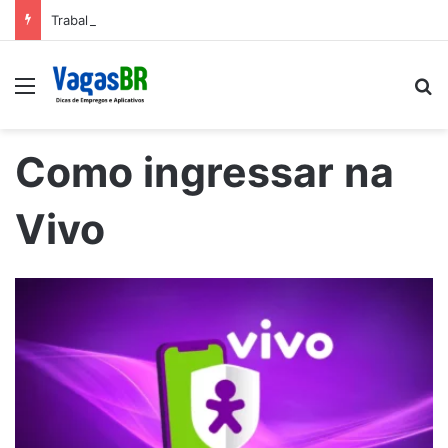
Trabalhe conosco: Vagas abertas na Petrobras
Menu
P
Como ingressar na
Vivo