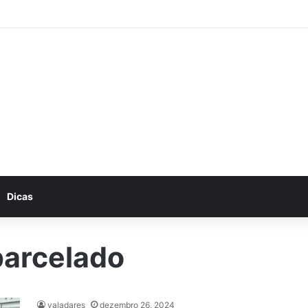
he conosco: Vagas abertas na Petrobras
Dicas
parcelado
valadares
dezembro 26, 2024