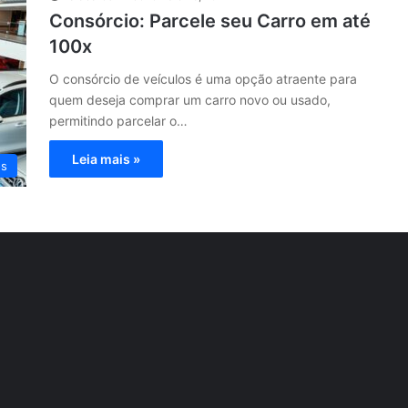
Consórcio: Parcele seu Carro em até
100x
O consórcio de veículos é uma opção atraente para
quem deseja comprar um carro novo ou usado,
permitindo parcelar o…
Leia mais »
os