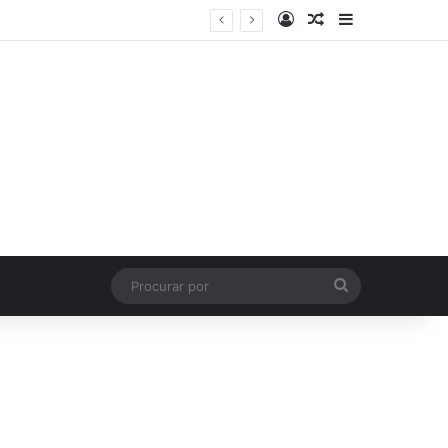
Entrar
Artigo aleatório
Barra Latera
Procurar
por