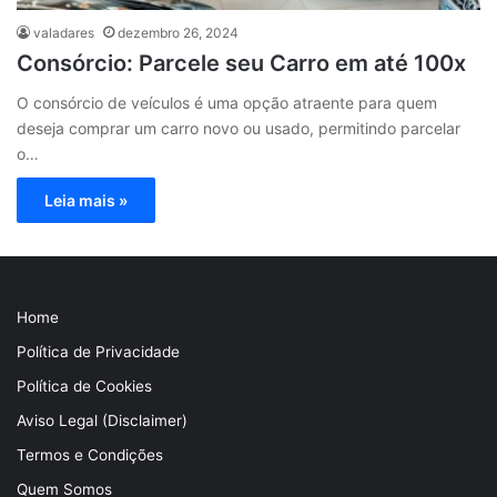
valadares
dezembro 26, 2024
Consórcio: Parcele seu Carro em até 100x
O consórcio de veículos é uma opção atraente para quem
deseja comprar um carro novo ou usado, permitindo parcelar
o…
Leia mais »
Home
Política de Privacidade
Política de Cookies
Aviso Legal (Disclaimer)
Termos e Condições
Quem Somos