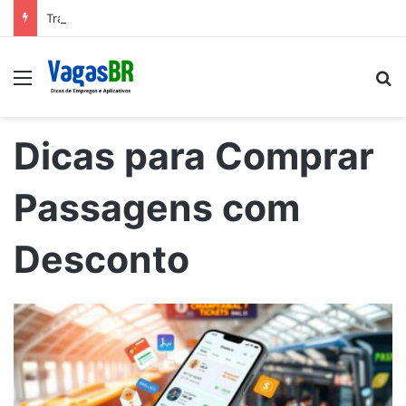
Trabalhe conosco: Vagas abertas na Petrobras
Menu
P
Dicas para Comprar
Passagens com
Desconto