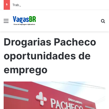
Trabalhe conosco: Vagas abertas na Petrobras
Menu
P
Drogarias Pacheco
oportunidades de
emprego