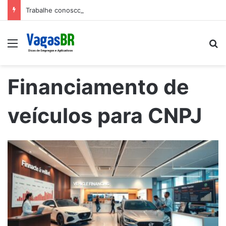
Trabalhe conosco: Vagas abertas na Petrobras
Menu
P
Financiamento de
veículos para CNPJ