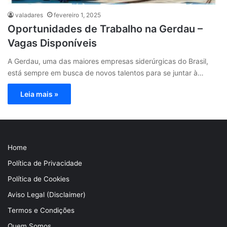
valadares
fevereiro 1, 2025
Oportunidades de Trabalho na Gerdau –
Vagas Disponíveis
A Gerdau, uma das maiores empresas siderúrgicas do Brasil,
está sempre em busca de novos talentos para se juntar à…
Leia mais »
Home
Política de Privacidade
Política de Cookies
Aviso Legal (Disclaimer)
Termos e Condições
Quem Somos