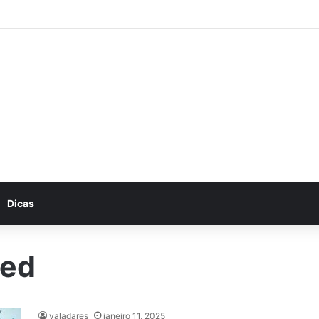
he conosco: Vagas abertas na Petrobras
Dicas
med
valadares
janeiro 11, 2025