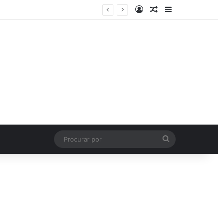
Entrar
Artigo aleatório
Barra Latera
Procurar
por