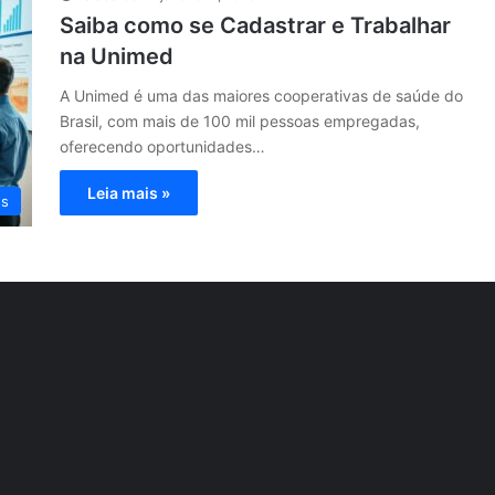
Saiba como se Cadastrar e Trabalhar
na Unimed
A Unimed é uma das maiores cooperativas de saúde do
Brasil, com mais de 100 mil pessoas empregadas,
oferecendo oportunidades…
Leia mais »
os