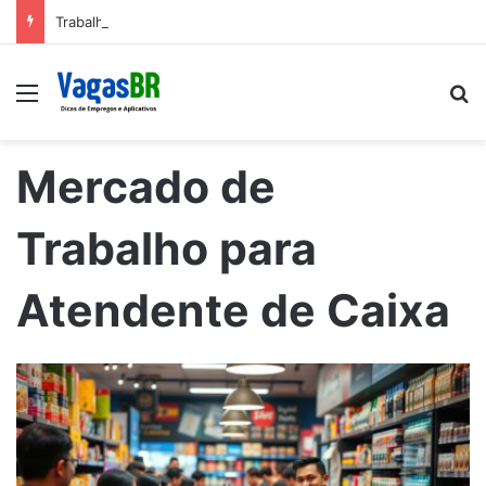
Trabalhe conosco: Vagas abertas na Petrobras
Menu
P
Mercado de
Trabalho para
Atendente de Caixa