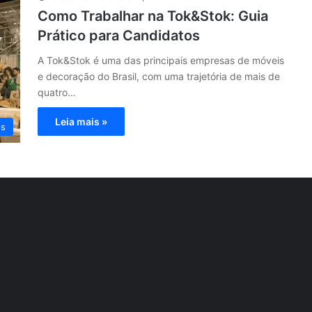
Como Trabalhar na Tok&Stok: Guia
Prático para Candidatos
A Tok&Stok é uma das principais empresas de móveis
e decoração do Brasil, com uma trajetória de mais de
quatro…
Leia mais »
os