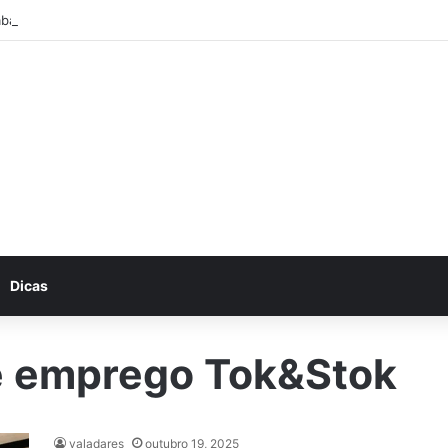
abalhe conosco: Vagas abertas na Petrobras
Dicas
e emprego Tok&Stok
valadares
outubro 19, 2025