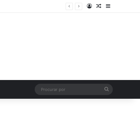
Entrar
Artigo aleatório
Barra Latera
Procurar
por