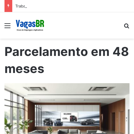
Trabalhe conosco: Vagas abertas na Petrobras
Menu
P
Parcelamento em 48
meses