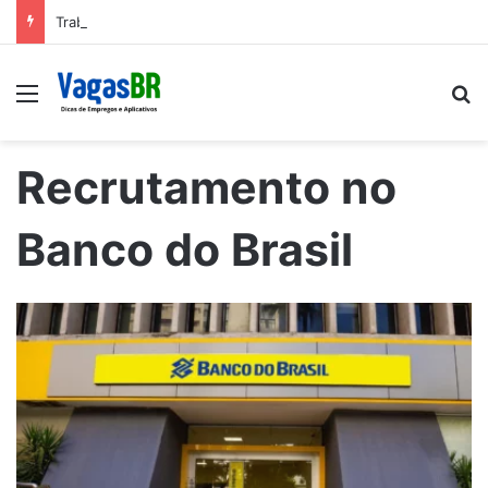
Trabalhe conosco: Vagas abertas na Petrobras
Menu
P
Recrutamento no
Banco do Brasil