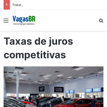
Trabalhe conosco: Vagas abertas na Petrobras
Menu
P
Taxas de juros
competitivas