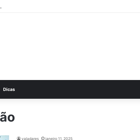
rabalhe conosco: Vagas abertas na Petrobras
Dicas
ção
valadares
janeiro 11, 2025