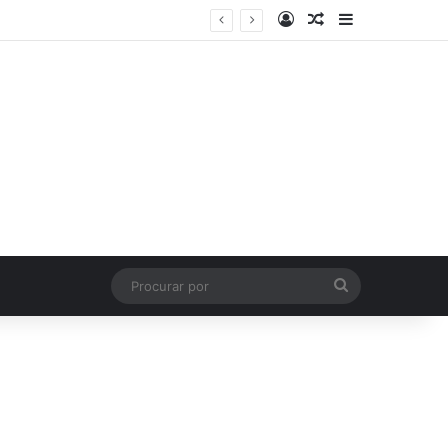
Entrar
Artigo aleatório
Barra Latera
Procurar
por