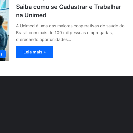
Saiba como se Cadastrar e Trabalhar
na Unimed
A Unimed é uma das maiores cooperativas de saúde do
Brasil, com mais de 100 mil pessoas empregadas,
oferecendo oportunidades…
Leia mais »
os