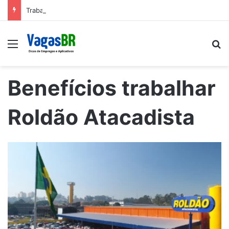
Trabalhe conosco: Vagas abertas na Petrobras
Menu
P
Benefícios trabalhar
Roldão Atacadista