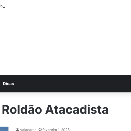
abalhe conosco: Vagas abertas na Petrobras
Dicas
 Roldão Atacadista
valadares
fevereiro 1, 2025