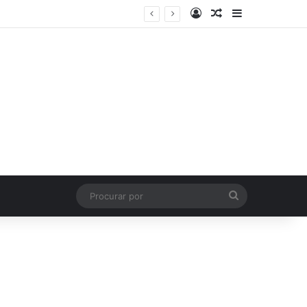
Entrar
Artigo aleatório
Barra Latera
Procurar
por